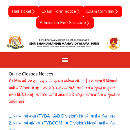
Skip
to
Hall Ticket
Exam Form notice
Exam form link
content
Admission Fee Structure
Online Classes Notices
शैक्षणिक वर्ष २०२१-२२ साठी प्रथम वर्षाच्या ऑनलाईन तासांसाठी विद्यार्थी
यादी व WhatsApp ग्रुप जॉईन करण्यासाठी खाली वर्ग व तुकड्या नुसार
बटन दिलेले आहे. तरी विद्यार्थ्यांनी आपली नावे शोधून त्याच वर्गाला व तुकडीला
जॉईन व्हावे.
1. प्रथम वर्ष कला (FYBA _A/B Division) विद्यार्थी यादी व रोल नंबर
2. प्रथम वर्ष वाणिज्य (FYBCOM_ A Division) विद्यार्थी यादी व रोल